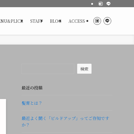
NU&PLICE
STAFF
BLOG
ACCESS
検索
最近の投稿
髪育とは？
最近よく聞く「ビルドアップ」ってご存知です
か？