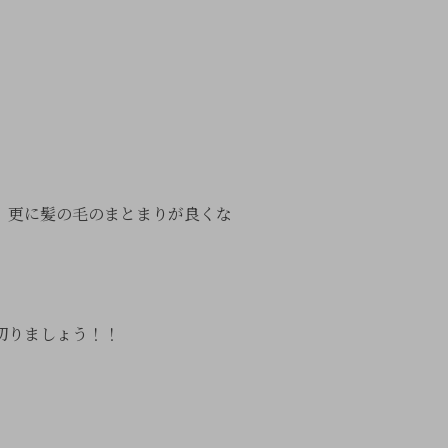
、更に髪の毛のまとまりが良くな
!
切りましょう！！